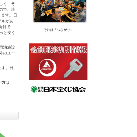
しく、そ
ので、現
ります。日
テルがあ
2食付で
もっと安く
宿泊施設
外のユー
ます。日
い方は