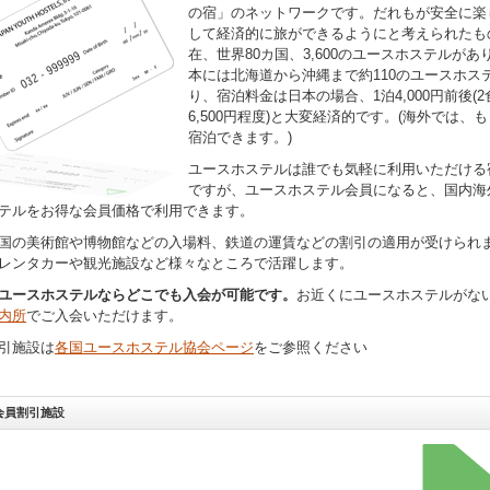
の宿」のネットワークです。だれもが安全に楽
して経済的に旅ができるようにと考えられたも
在、世界80カ国、3,600のユースホステルがあ
本には北海道から沖縄まで約110のユースホス
り、宿泊料金は日本の場合、1泊4,000円前後(
6,500円程度)と大変経済的です。(海外では、
宿泊できます。)
ユースホステルは誰でも気軽に利用いただける
ですが、ユースホステル会員になると、国内海
テルをお得な会員価格で利用できます。
国の美術館や博物館などの入場料、鉄道の運賃などの割引の適用が受けられ
レンタカーや観光施設など様々なところで活躍します。
ユースホステルならどこでも入会が可能です。
お近くにユースホステルがな
内所
でご入会いただけます。
引施設は
各国ユースホステル協会ページ
をご参照ください
会員割引施設