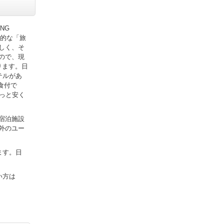
ING
界的な「旅
しく、そ
ので、現
ります。日
テルがあ
2食付で
もっと安く
宿泊施設
外のユー
ます。日
い方は