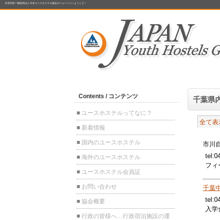
非営利型一般財団法人 日本ユースホステル協会ホームページへようこそ！
千葉県
全て表
市川
tel:0
フィ
千葉中
tel:0
入学