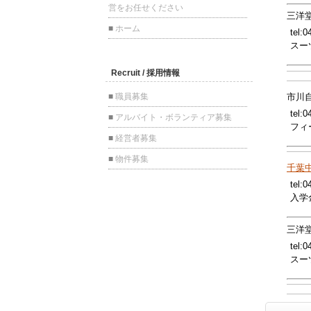
三洋堂
tel:0
スー
市川
tel:0
フィ
千葉中
tel:0
入学
三洋堂
tel:0
スー