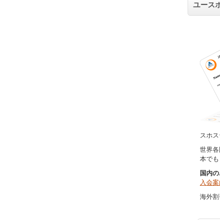
ユース
スホス
世界各
本でも
国内の
入会案
海外割