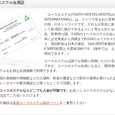
ホステル会員証
「ユースホステル(YOUTH HOSTEL/HOSTELL
INTERNATIONAL)」は、ドイツで生まれた世
の宿」のネットワークです。だれもが安全に楽
して経済的に旅ができるようにと考えられたも
在、世界80カ国、3,600のユースホステルがあ
本には北海道から沖縄まで約110のユースホス
り、宿泊料金は日本の場合、1泊4,000円前後(
6,500円程度)と大変経済的です。(海外では、
宿泊できます。)
ユースホステルは誰でも気軽に利用いただける
ですが、ユースホステル会員になると、国内海
テルをお得な会員価格で利用できます。
国の美術館や博物館などの入場料、鉄道の運賃などの割引の適用が受けられ
レンタカーや観光施設など様々なところで活躍します。
ユースホステルならどこでも入会が可能です。
お近くにユースホステルがな
内所
でご入会いただけます。
引施設は
各国ユースホステル協会ページ
をご参照ください