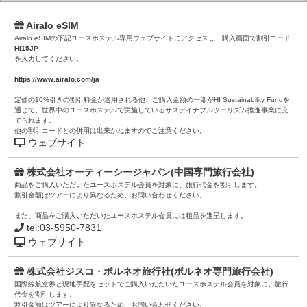
Airalo eSIM
Airalo eSIMの下記ユースホステル専用ウェブサイトにアクセスし、購入画面で割引コード
HI15JP
を入力してください。
https://www.airalo.com/ja
定価の10%引きの割引料金が適用される他、ご購入金額の一部がHI Sustainability Fundを
通じて、世界中のユースホステルで実施しているサステイナブルツーリズム推進事業に充
てられます。
他の割引コードとの併用は出来かねますのでご注意ください。
ウェブサイト
株式会社オーティーシージャパン(中国専門旅行会社)
商品をご購入いただいたユースホステル会員を対象に、旅行代金を割引します。
割引金額はツアーにより異なるため、お問い合わせください。
また、商品をご購入いただいたユースホステル会員には粗品を進呈します。
tel:03-5950-7831
ウェブサイト
株式会社ジスコ・ボルネオ旅行社(ボルネオ専門旅行会社)
国際線航空券と現地手配をセットでご購入いただいたユースホステル会員を対象に、旅行
代金を割引します。
割引金額はツアーにより異なるため、お問い合わせください。