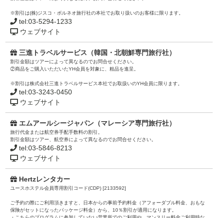
※割引は(株)ジスコ・ボルネオ旅行社の本社でお取り扱いのお客様に限ります。
tel:03-5294-1233
ウェブサイト
三進トラベルサービス（韓国・北朝鮮専門旅行社）
割引金額はツアーによって異なるのでお問合せください。
②商品をご購入いただいたYH会員を対象に、粗品を進呈。
※割引は株式会社三進トラベルサービス本社でお取扱いのYH会員に限ります。
tel:03-3243-0450
ウェブサイト
エムアールシージャパン（マレーシア専門旅行社）
旅行代金または航空券手配手数料の割引。
割引金額はツアー、航空券によって異なるのでお問合せください。
tel:03-5846-8213
ウェブサイト
Hertzレンタカー
ユースホステル会員専用割引コード(CDP) [2133592]
ご予約の際にご利用頂きますと、日本からの事前予約料金（アフォーダブル料金、おもな
保険がセットになったパッケージ料金）から、10％割引が適用になります。
・こちらのプログラムに参加していない営業所でのご利用や、マンスリー料金ご利用時な