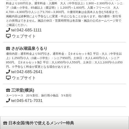
料金より100円引き。通常料金：入園料 大人（中学生以上）1,900～2,300円/小人・シニ
ア（3歳～小学生、65歳以上（要証明））1,200円～1,600円。入園＋フリーパス 大人
4,700～4,900円/小人シニア3,700～3,900円。※優待対象は会員本人を含む5名様まで。
掲載内容は諸事情により予告なしに変更・中止になることがあります。他の優待・割引等
との併用はできません。施設の休日・営業時間等は各店舗・施設の公式ホームページ等で
ご確認ください。
tel:042-685-1111
ウェブサイト
さがみ湖温泉うるり
優待内容：通常料金より50円引き。通常料金：【タオルセット有】平日：大人（中学生以
上）1,250円/小人（3歳～小学生）・シニア850円。土休日：大人1,400円/小人・シニア
950円。【タオルセット無】平日：大人950円/小人550円、土休日：大人1,100円/小人650
円。※予告なく料金が変更となる場合があります。
tel:042-685-2641
ウェブサイト
三洋堂(横浜)
スーツケース 20％割引、旅行用小物品 5％割引
tel:045-671-7031
日本全国/海外で使えるメンバー特典