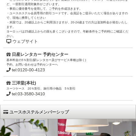
ど、一部割引適用対象外がございます。
・事前に優待番号を使用して、ご予約を作成頂きます。
・ユースホステル会員専用の割引コードです。会員証をご提示いただく場合がありますの
で、現地に携帯してください
・米国では、20歳以上からご利用頂けますが、20-24歳までの方は追加料金が発生いたし
ます。
ヨーロッパは25歳以上からの国も多くございますので、年齢条件をご予約時にご確認くだ
さい。
ウェブサイト
日産レンタカー 予約センター
基本料金の5％割引(駅レンタカー及びサービス車種は除く)
予約、お問い合わせは予約センターへ
tel:0120-00-4123
三洋堂(本社)
スーツケース 20％割引、旅行用小物品 5％割引
tel:03-3580-3410
ユースホステルメンバーシップ