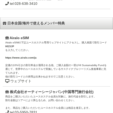
tel:028-638-3410
日本全国/海外で使えるメンバー特典
Airalo eSIM
Airalo eSIMの下記ユースホステル専用ウェブサイトにアクセスし、購入画面で割引コード
HI15JP
を入力してください。
https://www.airalo.com/ja
定価の10%引きの割引料金が適用される他、ご購入金額の一部がHI Sustainability Fundを
通じて、世界中のユースホステルで実施しているサステイナブルツーリズム推進事業に充
てられます。
他の割引コードとの併用は出来かねますのでご注意ください。
ウェブサイト
株式会社オーティーシージャパン(中国専門旅行会社)
商品をご購入いただいたユースホステル会員を対象に、旅行代金を割引します。
割引金額はツアーにより異なるため、お問い合わせください。
また、商品をご購入いただいたユースホステル会員には粗品を進呈します。
tel:03-5950-7831