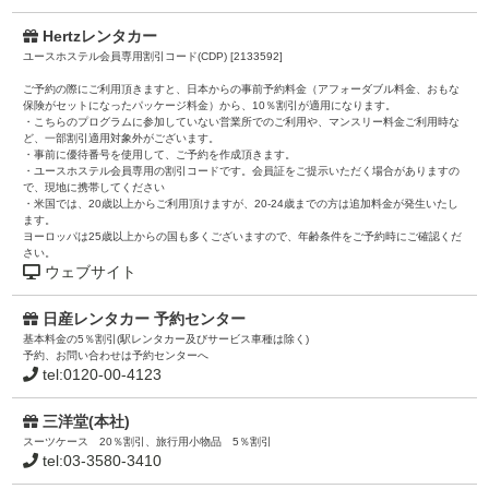
Hertzレンタカー
ユースホステル会員専用割引コード(CDP) [2133592]
ご予約の際にご利用頂きますと、日本からの事前予約料金（アフォーダブル料金、おもな
保険がセットになったパッケージ料金）から、10％割引が適用になります。
・こちらのプログラムに参加していない営業所でのご利用や、マンスリー料金ご利用時な
ど、一部割引適用対象外がございます。
・事前に優待番号を使用して、ご予約を作成頂きます。
・ユースホステル会員専用の割引コードです。会員証をご提示いただく場合がありますの
で、現地に携帯してください
・米国では、20歳以上からご利用頂けますが、20-24歳までの方は追加料金が発生いたし
ます。
ヨーロッパは25歳以上からの国も多くございますので、年齢条件をご予約時にご確認くだ
さい。
ウェブサイト
日産レンタカー 予約センター
基本料金の5％割引(駅レンタカー及びサービス車種は除く)
予約、お問い合わせは予約センターへ
tel:0120-00-4123
三洋堂(本社)
スーツケース 20％割引、旅行用小物品 5％割引
tel:03-3580-3410