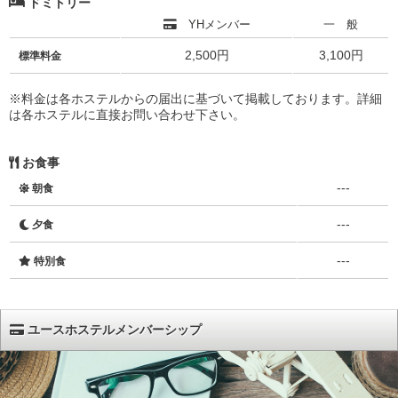
ドミトリー
YHメンバー
一 般
2,500円
3,100円
標準料金
※料金は各ホステルからの届出に基づいて掲載しております。詳細
は各ホステルに直接お問い合わせ下さい。
お食事
---
朝食
---
夕食
---
特別食
ユースホステルメンバーシップ