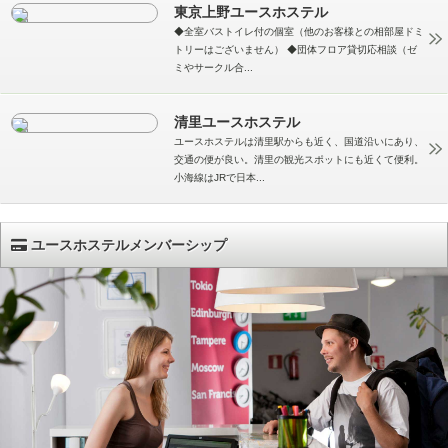
東京上野ユースホステル
◆全室バストイレ付の個室（他のお客様との相部屋ドミ
トリーはございません） ◆団体フロア貸切応相談（ゼ
ミやサークル合...
清里ユースホステル
ユースホステルは清里駅からも近く、国道沿いにあり、
交通の便が良い。清里の観光スポットにも近くて便利。
小海線はJRで日本...
ユースホステルメンバーシップ