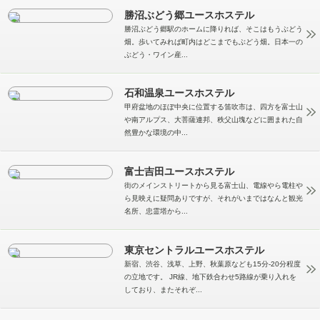
勝沼ぶどう郷ユースホステル
勝沼ぶどう郷駅のホームに降りれば、そこはもうぶどう
畑。歩いてみれば町内はどこまでもぶどう畑。日本一の
ぶどう・ワイン産...
石和温泉ユースホステル
甲府盆地のほぼ中央に位置する笛吹市は、四方を富士山
や南アルプス、大菩薩連邦、秩父山塊などに囲まれた自
然豊かな環境の中...
富士吉田ユースホステル
街のメインストリートから見る富士山、電線やら電柱や
ら見映えに疑問ありですが、それがいまではなんと観光
名所、忠霊塔から...
東京セントラルユースホステル
新宿、渋谷、浅草、上野、秋葉原なども15分-20分程度
の立地です。 JR線、地下鉄合わせ5路線が乗り入れを
しており、またそれぞ...