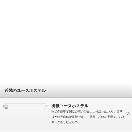
近隣のユースホステル
御嶽ユースホステル
秩父多摩甲斐国立公園の御嶽山上(929m)にあり、四季
折々の大自然が堪能できる。野鳥、植物の宝庫で、ハイ
キングをしながらの...