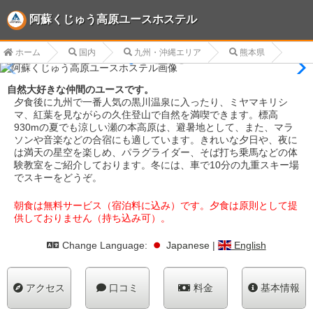
阿蘇くじゅう高原ユースホステル
ホーム
国内
九州・沖縄エリア
熊本県
自然大好きな仲間のユースです。
夕食後に九州で一番人気の黒川温泉に入ったり、ミヤマキリシ
マ、紅葉を見ながらの久住登山で自然を満喫できます。標高
930mの夏でも涼しい瀬の本高原は、避暑地として、また、マラ
ソンや音楽などの合宿にも適しています。きれいな夕日や、夜に
は満天の星空を楽しめ、パラグライダー、そば打ち乗馬などの体
験教室をご紹介しております。冬には、車で10分の九重スキー場
でスキーをどうぞ。
朝食は無料サービス（宿泊料に込み）です。夕食は原則として提
供しておりません（持ち込み可）。
Change Language:
Japanese
|
English
アクセス
口コミ
料金
基本情報