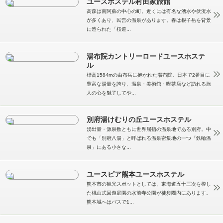
ユースホステル村田家旅館
高森は南阿蘇の中心の町。近くには有名な湧水や伏流水
が多くあり、民営の温泉があります。春は根子岳を背景
に造られた「桜道...
湯布院カントリーロードユースホステ
ル
標高1584mの由布岳に抱かれた湯布院。日本で2番目に
豊富な湯量を誇り、温泉・美術館・喫茶店など訪れる旅
人の心を魅了してや...
別府湯けむりの丘ユースホステル
湧出量・源泉数ともに世界屈指の温泉地である別府。中
でも「別府八湯」と呼ばれる温泉密集地の一つ「鉄輪温
泉」にある小さな...
ユースピア熊本ユースホステル
熊本市の観光スポットとしては、東海道五十三次を模し
た桃山式回遊庭園の水前寺公園が徒歩圏内にあります。
熊本城へはバスで1...