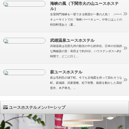
海峡の風（下関市火の山ユースホステ
ル）
全室関門海峡を一望できる眺望が一番の人気！ バーベ
キューサイトでの「海峡バーベキュー」や冬にはふぐの
特別料理あり（夏...
武雄温泉ユースホステル
武雄温泉は北部九州の観光の中心的存在。日本の伝統的
な陶磁器の里・有田まで約20分、ハウステンボスへ約1
時間で、どこに行く...
萩ユースホステル
萩は毛利氏の城下町。今でも古地図を持って回れそうな
町。萩城跡、武家屋敷、松下村塾、維新を動かした高杉
晋作、木戸孝允、...
ユースホステルメンバーシップ