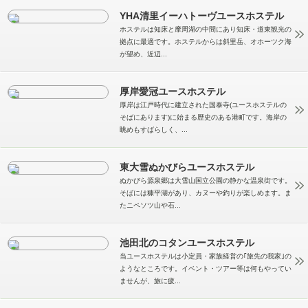
YHA清里イーハトーヴユースホステル
ホステルは知床と摩周湖の中間にあり知床・道東観光の
拠点に最適です。ホステルからは斜里岳、オホーツク海
が望め、近辺...
厚岸愛冠ユースホステル
厚岸は江戸時代に建立された国泰寺(ユースホステルの
そばにあります)に始まる歴史のある港町です。海岸の
眺めもすばらしく、...
東大雪ぬかびらユースホステル
ぬかびら源泉郷は大雪山国立公園の静かな温泉街です。
そばには糠平湖があり、カヌーや釣りが楽しめます。ま
たニペソツ山や石...
池田北のコタンユースホステル
当ユースホステルは小定員・家族経営の｢旅先の我家｣の
ようなところです。イベント・ツアー等は何もやってい
ませんが、旅に疲...