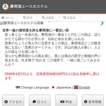
摩周湖ユースホステル
ホーム
国内
北海道
北海道
世界一級の透明度を誇る摩周湖に一番近い宿
真っ直ぐな一本道の先。摩周湖の一番近くに佇むこの宿は、辺り
がとても静かで心が安らぎ、自由と余白を感じられる。
道東のちょうど真ん中に位置するこの宿は、東西南北どこの観光
地にも近い「道東のターミナル」です。沢山の旅人が集い、人と
人の温もりを感じ合う。
清らかな摩周湖からの風を感じ、夜には満点の星空と動物の声に
包まれる。生き物で”在れる”この場所で、一緒に過ごしてみませ
んか？
2026年4月1日より、北海道宿泊税100円/1人1泊を別途申し受け
ます。
Change Language:
Japanese
|
English
アクセス
口コミ
料金
基本情報