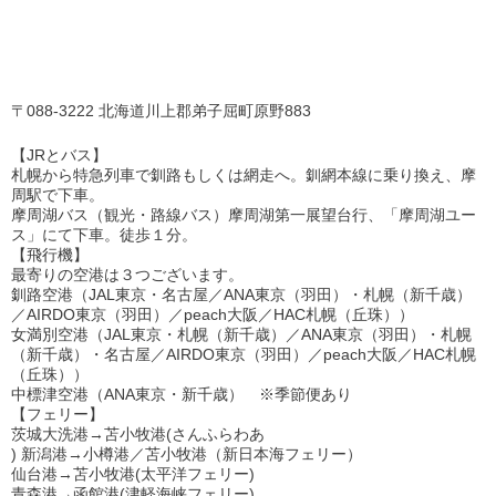
〒088-3222 北海道川上郡弟子屈町原野883
【JRとバス】
札幌から特急列車で釧路もしくは網走へ。釧網本線に乗り換え、摩
周駅で下車。
摩周湖バス（観光・路線バス）摩周湖第一展望台行、「摩周湖ユー
ス」にて下車。徒歩１分。
【飛行機】
最寄りの空港は３つございます。
釧路空港（JAL東京・名古屋／ANA東京（羽田）・札幌（新千歳）
／AIRDO東京（羽田）／peach大阪／HAC札幌（丘珠））
女満別空港（JAL東京・札幌（新千歳）／ANA東京（羽田）・札幌
（新千歳）・名古屋／AIRDO東京（羽田）／peach大阪／HAC札幌
（丘珠））
中標津空港（ANA東京・新千歳） ※季節便あり
【フェリー】
茨城大洗港→苫小牧港(さんふらわあ
) 新潟港→小樽港／苫小牧港（新日本海フェリー）
仙台港→苫小牧港(太平洋フェリー)
青森港→函館港(津軽海峡フェリー)