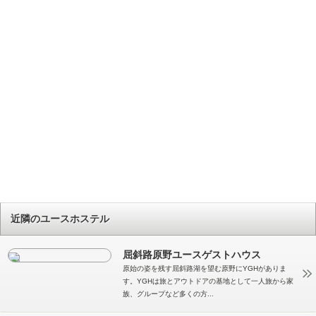
近隣のユースホステル
屈斜路原野ユースゲストハウス
原始の姿を残す屈斜路湖を望む原野にYGHがありま
す。YGHは旅とアウトドアの基地として一人旅から家
族、グループなど多くの方...