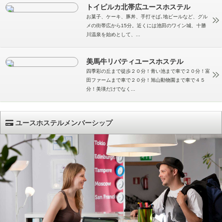
トイピルカ北帯広ユースホステル
お菓子、ケーキ、豚丼、手打そば､地ビールなど、グル
メの街帯広から15分。近くには池田のワイン城、十勝
川温泉を始めとして、...
美馬牛リバティユースホステル
四季彩の丘まで徒歩２０分！青い池まで車で２０分！富
田ファームまで車で２０分！旭山動物園まで車で４５
分！美瑛だけでなく...
ユースホステルメンバーシップ