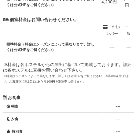
4,200円
くは公式HPをご覧ください）
円
個室料金はお問い合わせください。
YHメ
一
ンバー
般
標準料金（料金はシーズンによって異なります。詳し
---
---
くは公式HPをご覧ください）
※料金は各ホステルからの届出に基づいて掲載しております。詳細
は各ホステルに直接お問い合わせ下さい。
※料金はシーズンによって異なります。詳しくは公式HPをご覧ください。令和8年4月1日よ
り、北海道宿泊税1名1泊あたり100円を別途申し受けます。
お食事
---
朝食
---
夕食
---
特別食