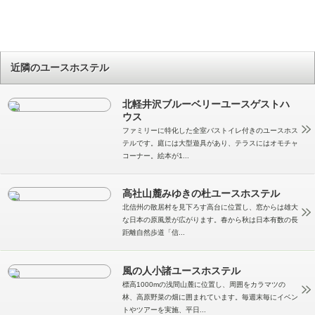
近隣のユースホステル
北軽井沢ブルーベリーユースゲストハ
ウス
ファミリーに特化した全室バストイレ付きのユースホス
テルです。庭には大型遊具があり、テラスにはオモチャ
コーナー。絵本が1...
高社山麓みゆきの杜ユースホステル
北信州の散居村を見下ろす高台に位置し、窓からは雄大
な日本の原風景が広がります。春から秋は日本有数の長
距離自然歩道「信...
風の人小諸ユースホステル
標高1000mの浅間山麓に位置し、周囲をカラマツの
林、高原野菜の畑に囲まれています。毎週末毎にイベン
トやツアーを実施、平日...