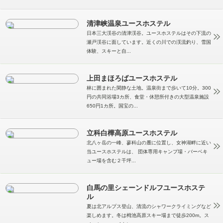
清津峡温泉ユースホステル
日本三大渓谷の清津渓谷。ユースホステルはその下流の
瀬戸渓谷に面しています。近くの川での渓流釣り、雪国
体験、スキーと自...
上田まほろばユースホステル
林に囲まれた閑静な土地。温泉街まで歩いて10分。300
円の共同浴場3カ所、食堂・休憩所付きの大型温泉施設
650円1カ所。国宝の...
立科白樺高原ユースホステル
北八ヶ岳の一峰、蓼科山の麓に位置し、女神湖畔に近い
当ユースホステルは、 団体専用キャンプ場・バーベキ
ュー場を含む２千坪...
白馬の里シェーンドルフユースホステ
ル
夏は北アルプス登山、清流のシャワークライミングなど
楽しめます。冬は栂池高原スキー場まで徒歩200m。ス