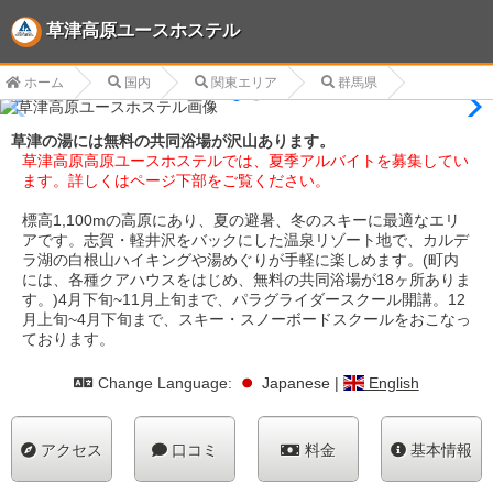
草津高原ユースホステル
ホーム
国内
関東エリア
群馬県
草津の湯には無料の共同浴場が沢山あります。
草津高原高原ユースホステルでは、夏季アルバイトを募集してい
ます。詳しくはページ下部をご覧ください。
標高1,100mの高原にあり、夏の避暑、冬のスキーに最適なエリ
アです。志賀・軽井沢をバックにした温泉リゾート地で、カルデ
ラ湖の白根山ハイキングや湯めぐりが手軽に楽しめます。(町内
には、各種クアハウスをはじめ、無料の共同浴場が18ヶ所ありま
す。)4月下旬~11月上旬まで、パラグライダースクール開講。12
月上旬~4月下旬まで、スキー・スノーボードスクールをおこなっ
ております。
Change Language:
Japanese
|
English
アクセス
口コミ
料金
基本情報