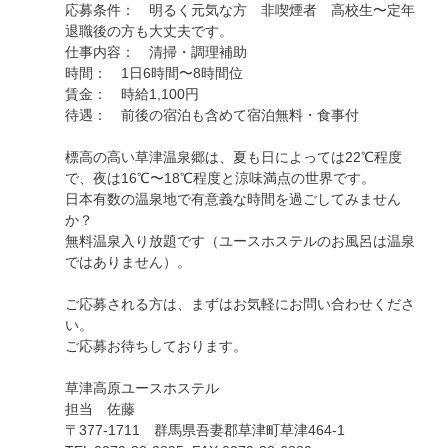
応募条件： 明るく元気な方 非喫煙者 高校生〜定年
退職後の方も大丈夫です。
仕事内容： 清掃・調理補助
時間： 1日6時間〜8時間位
賃金： 時給1,100円
待遇： 前後の宿泊も含めて宿泊無料・食事付
標高の高い草津温泉郷は、夏も日によっては22℃程度
で、夜は16℃〜18℃程度と涼味満点の世界です。
日本有数の温泉地で有意義な時間を過ごしてみません
か？
無料温泉入り放題です（ユースホステルのお風呂は温泉
ではありません）。
ご応募される方は、まずはお気軽にお問い合わせくださ
い。
ご応募お待ちしております。
草津高原ユースホステル
担当 佐藤
〒377-1711 群馬県吾妻郡草津町草津464-1