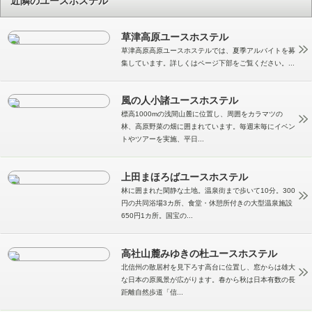
近隣のユースホステル
草津高原ユースホステル
草津高原高原ユースホステルでは、夏季アルバイトを募
集しています。詳しくはページ下部をご覧ください。...
風の人小諸ユースホステル
標高1000mの浅間山麓に位置し、周囲をカラマツの
林、高原野菜の畑に囲まれています。毎週末毎にイベン
トやツアーを実施、平日...
上田まほろばユースホステル
林に囲まれた閑静な土地。温泉街まで歩いて10分。300
円の共同浴場3カ所、食堂・休憩所付きの大型温泉施設
650円1カ所。国宝の...
高社山麓みゆきの杜ユースホステル
北信州の散居村を見下ろす高台に位置し、窓からは雄大
な日本の原風景が広がります。春から秋は日本有数の長
距離自然歩道「信...