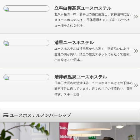
立科白樺高原ユースホステル
北八ヶ岳の一峰、蓼科山の麓に位置し、女神湖畔に近い
当ユースホステルは、 団体専用キャンプ場・バーベキ
ュー場を含む２千坪...
清里ユースホステル
ユースホステルは清里駅からも近く、国道沿いにあり、
交通の便が良い。清里の観光スポットにも近くて便利。
小海線はJRで日本...
清津峡温泉ユースホステル
日本三大渓谷の清津渓谷。ユースホステルはその下流の
瀬戸渓谷に面しています。近くの川での渓流釣り、雪国
体験、スキーと自...
ユースホステルメンバーシップ