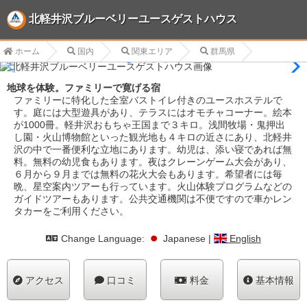
北軽井沢ブルーベリーユースゲストハウス
ホーム
国内
関東エリア
群馬県
地球を体験。ファミリーで寛げる宿
ファミリーに特化した全室バストイレ付きのユースホステルで
す。庭には大型遊具があり、テラスにはオモチャコーナー。絵本
が1000冊。軽井沢おもちゃ王国まで３キロ。浅間牧場・鬼押出
し園・火山博物館といった観光地も４キロの近さにあり、北軽井
沢の中で一番便利な立地にあります。幼児は、添い寝であれば無
料。無料の幼児食もあります。夜はクレーンゲーム大会があり、
６月から９月までは無料の花火大会もあります。希望者には毎
晩、星空案内ツアーも行っています。火山体験プログラムなどの
ガイドツアーもあります。公共交通機関は不便ですので車かレン
タカーをご利用ください。
Change Language:
Japanese
|
English
アクセス
口コミ
料金
基本情報