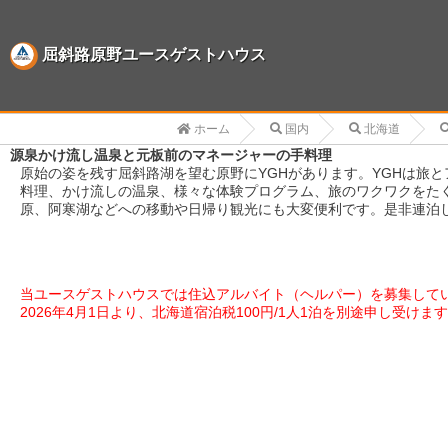
屈斜路原野ユースゲストハウス
ホーム
国内
北海道
源泉かけ流し温泉と元板前のマネージャーの手料理
原始の姿を残す屈斜路湖を望む原野にYGHがあります。YGHは旅
料理、かけ流しの温泉、様々な体験プログラム、旅のワクワクをた
原、阿寒湖などへの移動や日帰り観光にも大変便利です。是非連泊
当ユースゲストハウスでは住込アルバイト（ヘルパー）を募集して
2026年4月1日より、北海道宿泊税100円/1人1泊を別途申し受けま