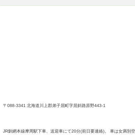
〒088-3341 北海道川上郡弟子屈町字屈斜路原野443-1
JR釧網本線摩周駅下車、送迎車にて20分(前日要連絡)。 車は女満別空