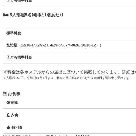
子ども標準料金
5人部屋5名利用の1名あたり
標準料金
繁忙期（12/30-1/3,2/7-23, 4/29-5/6, 7/4-9/26, 10/10-12））
子ども標準料金
※料金は各ホステルからの届出に基づいて掲載しております。詳細は
※入湯税150円。令和8年4月1日より、北海道宿泊税1名1泊あたり100円を別途申し受けます。
お食事
朝食
夕食
特別食