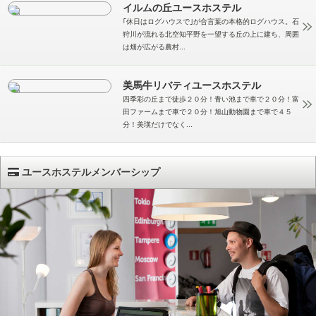
イルムの丘ユースホステル
｢休日はログハウスで｣が合言葉の本格的ログハウス。石
狩川が流れる北空知平野を一望する丘の上に建ち、周囲
は畑が広がる農村...
美馬牛リバティユースホステル
四季彩の丘まで徒歩２０分！青い池まで車で２０分！富
田ファームまで車で２０分！旭山動物園まで車で４５
分！美瑛だけでなく...
ユースホステルメンバーシップ