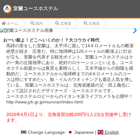
室蘭ユースホステル
ホーム
国内
北海道
北海道
おーい船よ！どこへいくのか！？大コウカイ時代
馬蹄の形をした室蘭は、太平洋に面して14キロメートルもの断崖
絶壁が続き、圧巻だ。特に地球岬は120メートルの断崖上に灯台
が立ち、室蘭を代表する観光ポイント。室蘭ユースホステルはそ
の一角の丘陵地帯にあり、絶好のロケーションといえる。ユース
ホステル前庭からは夜景も素晴らしく、又水平線からの朝陽も感
動的だ。ユースホステルから地球岬までの4キロメートルのコー
スは特にすすめたい。鯨・イルカウオッチングも最近人気を博し
ている。 室蘭ユースホステルは、北海道建築の父・田上義也に
よって設計されたデザイナーズ・ユースホステルです。
ユースホステルロビーからのイタンキ浜ライブカメラを公開中！
http://www.jyh.gr.jp/muroran/index.html
2026年4月1日より、北海道宿泊税100円/1人1泊を別途申し受け
ます。
Change Language:
Japanese
|
English