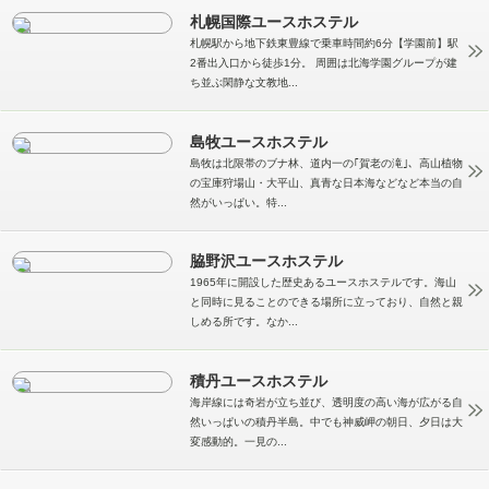
札幌国際ユースホステル
札幌駅から地下鉄東豊線で乗車時間約6分【学園前】駅
2番出入口から徒歩1分。 周囲は北海学園グループが建
ち並ぶ閑静な文教地...
島牧ユースホステル
島牧は北限帯のブナ林、道内一の｢賀老の滝｣、高山植物
の宝庫狩場山・大平山、真青な日本海などなど本当の自
然がいっぱい。特...
脇野沢ユースホステル
1965年に開設した歴史あるユースホステルです。海山
と同時に見ることのできる場所に立っており、自然と親
しめる所です。なか...
積丹ユースホステル
海岸線には奇岩が立ち並び、透明度の高い海が広がる自
然いっぱいの積丹半島。中でも神威岬の朝日、夕日は大
変感動的。一見の...