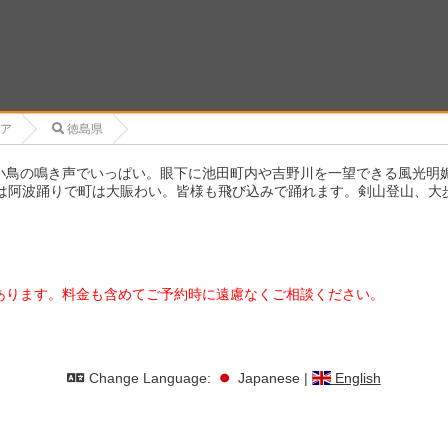
ア
徳島県
小鳥の鳴き声でいっぱい。眼下に池田町内や吉野川を一望できる風光明媚
16日は阿波踊りで町は大賑わい。皆様も飛び込みで踊れます。剣山登山、
あります。料金も含めてご予約時に遠慮なくご相談ください。
Change Language:
Japanese
|
English