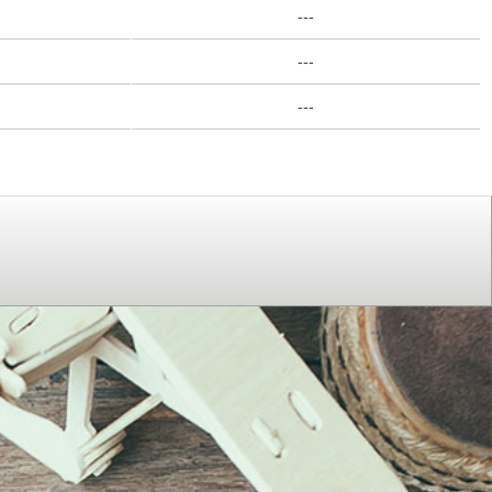
---
---
---