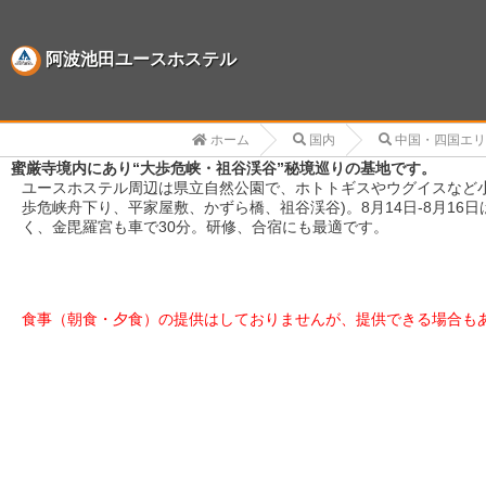
阿波池田ユースホステル
ホーム
国内
中国・四国エリ
蜜厳寺境内にあり“大歩危峡・祖谷渓谷”秘境巡りの基地です。
ユースホステル周辺は県立自然公園で、ホトトギスやウグイスなど
歩危峡舟下り、平家屋敷、かずら橋、祖谷渓谷)。8月14日-8月
く、金毘羅宮も車で30分。研修、合宿にも最適です。
食事（朝食・夕食）の提供はしておりませんが、提供できる場合も