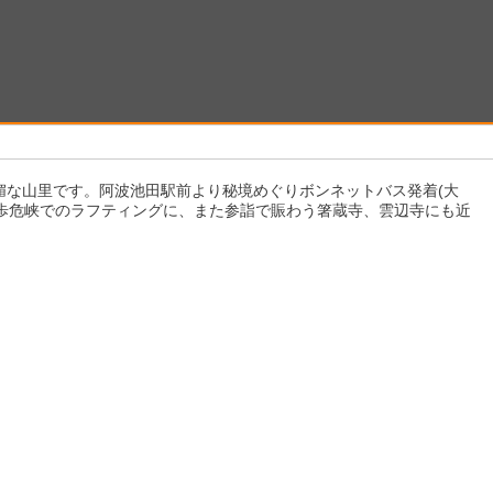
な山里です。阿波池田駅前より秘境めぐりボンネットバス発着(大
大歩危峡でのラフティングに、また参詣で賑わう箸蔵寺、雲辺寺にも近