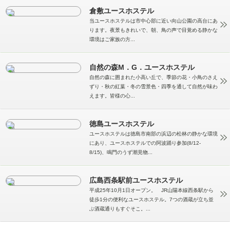
倉敷ユースホステル
当ユースホステルは市中心部に近い向山公園の高台にあ
ります。夜景もきれいで、朝、鳥の声で目覚める静かな
環境はご家族の方...
自然の森M．G．ユースホステル
自然の森に囲まれた小高い丘で、季節の花・小鳥のさえ
ずり・秋の紅葉・冬の雪景色・四季を通して自然が味わ
えます。皆様の心...
徳島ユースホステル
ユースホステルは徳島市南部の浜辺の松林の静かな環境
にあり、ユースホステルでの阿波踊り参加(8/12-
8/15)、鳴門のうず潮見物...
広島西条駅前ユースホステル
平成25年10月1日オープン。 JR山陽本線西条駅から
徒歩1分の便利なユースホステル。7つの酒蔵が立ち並
ぶ酒蔵通りもすぐそこ。...