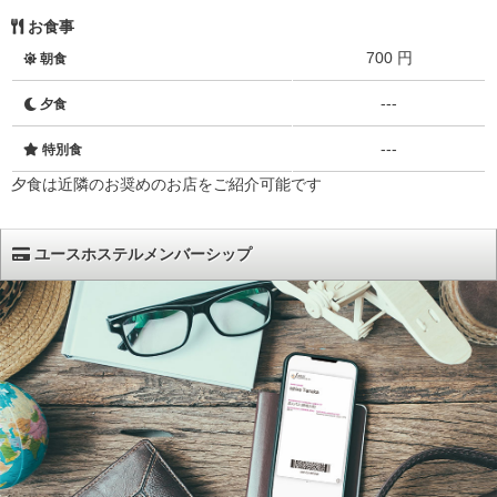
お食事
700 円
朝食
---
夕食
---
特別食
夕食は近隣のお奨めのお店をご紹介可能です
ユースホステルメンバーシップ