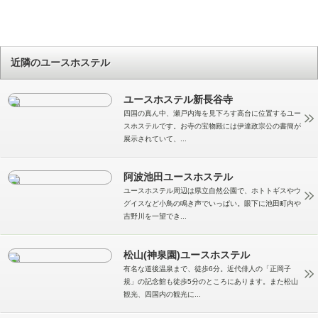
近隣のユースホステル
ユースホステル新長谷寺
四国の真ん中、瀬戸内海を見下ろす高台に位置するユー
スホステルです。お寺の宝物殿には伊達政宗公の書簡が
展示されていて、...
阿波池田ユースホステル
ユースホステル周辺は県立自然公園で、ホトトギスやウ
グイスなど小鳥の鳴き声でいっぱい。眼下に池田町内や
吉野川を一望でき...
松山(神泉園)ユースホステル
有名な道後温泉まで、徒歩6分。近代俳人の「正岡子
規」の記念館も徒歩5分のところにあります。また松山
観光、四国内の観光に...