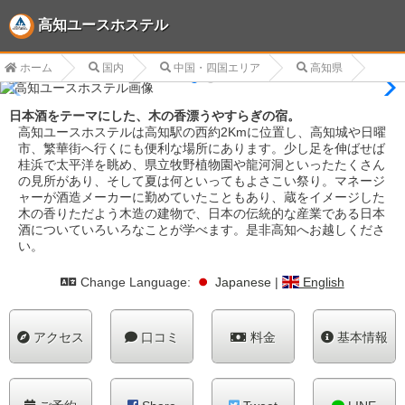
高知ユースホステル
ホーム
国内
中国・四国エリア
高知県
日本酒をテーマにした、木の香漂うやすらぎの宿。
高知ユースホステルは高知駅の西約2Kmに位置し、高知城や日曜
市、繁華街へ行くにも便利な場所にあります。少し足を伸ばせば
桂浜で太平洋を眺め、県立牧野植物園や龍河洞といったたくさん
の見所があり、そして夏は何といってもよさこい祭り。マネージ
ャーが酒造メーカーに勤めていたこともあり、蔵をイメージした
木の香りただよう木造の建物で、日本の伝統的な産業である日本
酒についていろいろなことが学べます。是非高知へお越しくださ
い。
Change Language:
Japanese
|
English
アクセス
口コミ
料金
基本情報