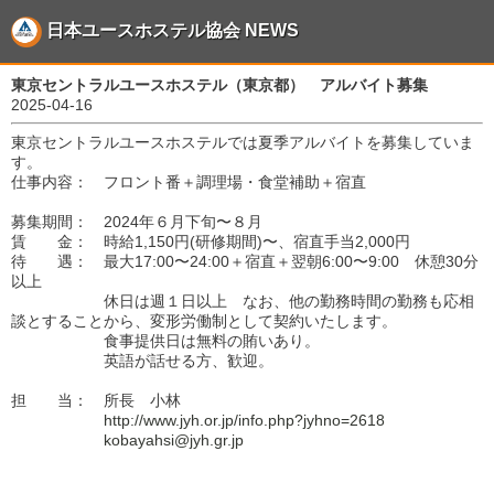
日本ユースホステル協会 NEWS
東京セントラルユースホステル（東京都） アルバイト募集
2025-04-16
東京セントラルユースホステルでは夏季アルバイトを募集していま
す。
仕事内容： フロント番＋調理場・食堂補助＋宿直
募集期間： 2024年６月下旬〜８月
賃 金： 時給1,150円(研修期間)〜、宿直手当2,000円
待 遇： 最大17:00〜24:00＋宿直＋翌朝6:00〜9:00 休憩30分
以上
休日は週１日以上 なお、他の勤務時間の勤務も応相
談とすることから、変形労働制として契約いたします。
食事提供日は無料の賄いあり。
英語が話せる方、歓迎。
担 当： 所長 小林
http://www.jyh.or.jp/info.php?jyhno=2618
kobayahsi@jyh.gr.jp