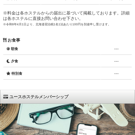
※料金は各ホステルからの届出に基づいて掲載しております。詳細
は各ホステルに直接お問い合わせ下さい。
※令和8年4月1日より、北海道宿泊税1名1泊あたり100円を別途申し受けます。
お食事
---
朝食
---
夕食
---
特別食
ユースホステルメンバーシップ