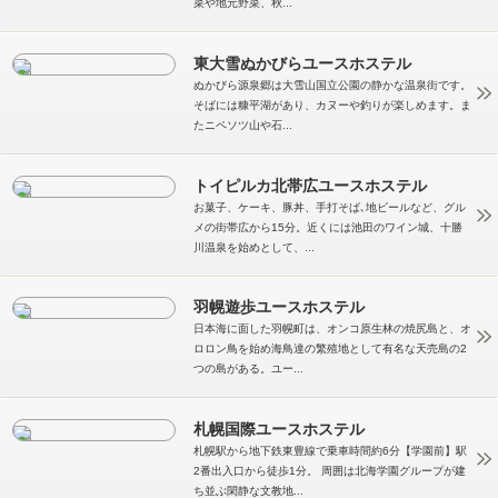
菜や地元野菜、秋...
東大雪ぬかびらユースホステル
ぬかびら源泉郷は大雪山国立公園の静かな温泉街です。
そばには糠平湖があり、カヌーや釣りが楽しめます。ま
たニペソツ山や石...
トイピルカ北帯広ユースホステル
お菓子、ケーキ、豚丼、手打そば､地ビールなど、グル
メの街帯広から15分。近くには池田のワイン城、十勝
川温泉を始めとして、...
羽幌遊歩ユースホステル
日本海に面した羽幌町は、オンコ原生林の焼尻島と、オ
ロロン鳥を始め海鳥達の繁殖地として有名な天売島の2
つの島がある。ユー...
札幌国際ユースホステル
札幌駅から地下鉄東豊線で乗車時間約6分【学園前】駅
2番出入口から徒歩1分。 周囲は北海学園グループが建
ち並ぶ閑静な文教地...