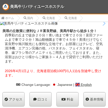
美馬牛リバティユースホステル
ホーム
国内
北海道
北海道
美瑛の丘散策に便利なＪＲ富良野線、美馬牛駅から徒歩１分！
四季彩の丘まで徒歩２０分！青い池まで車で２０分！富田ファー
ムまで車で２０分！旭山動物園まで車で４５分！美瑛だけでなく
富良野や旭川観光にも便利な立地です。お部屋にはテレビ、空気
清浄機、エアコン完備の他、バスタオル、フェイスタオル、寝
巻、歯ブラシ等のアメニティもご用意いたしております。また、
浴室はおひとり様からご家族３～４人まで貸切でご利用いただけ
ます。
2026年4月1日より、北海道宿泊税100円/1人1泊を別途申し受け
ます。
Change Language:
Japanese
|
English
アクセス
口コミ
料金
基本情報