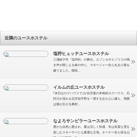
近隣のユースホステル
塩狩ヒュッテユースホステル
三浦綾子作「塩狩峠」の舞台。エゾシカやエゾリスの鳴
き声が聞こえる林の中に、マネージャー自ら丸太小屋を
建てました。階段...
イルムの丘ユースホステル
｢休日はログハウスで｣が合言葉の本格的ログハウス。石
狩川が流れる北空知平野を一望する丘の上に建ち、周囲
は畑が広がる農村...
なよろサンピラーユースホステル
豊かな自然に囲まれ、夏は涼しく快適、冬は良質な雪を
楽しむスキーヤーにも最適な立地。オーナー自ら採る山