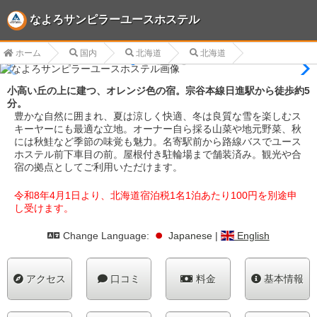
なよろサンピラーユースホステル
ホーム
国内
北海道
北海道
小高い丘の上に建つ、オレンジ色の宿。宗谷本線日進駅から徒歩約5
分。
豊かな自然に囲まれ、夏は涼しく快適、冬は良質な雪を楽しむス
キーヤーにも最適な立地。オーナー自ら採る山菜や地元野菜、秋
には秋鮭など季節の味覚も魅力。名寄駅前から路線バスでユース
ホステル前下車目の前。屋根付き駐輪場まで舗装済み。観光や合
宿の拠点としてご利用いただけます。
令和8年4月1日より、北海道宿泊税1名1泊あたり100円を別途申
し受けます。
Change Language:
Japanese
|
English
アクセス
口コミ
料金
基本情報