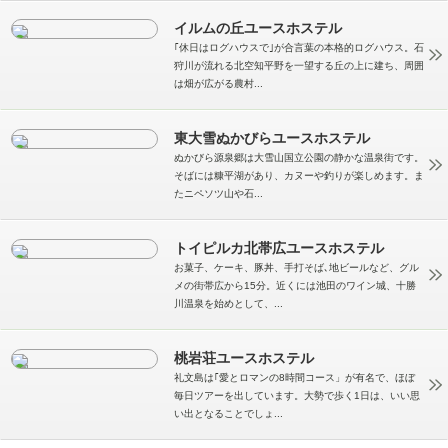
イルムの丘ユースホステル
｢休日はログハウスで｣が合言葉の本格的ログハウス。石
狩川が流れる北空知平野を一望する丘の上に建ち、周囲
は畑が広がる農村...
東大雪ぬかびらユースホステル
ぬかびら源泉郷は大雪山国立公園の静かな温泉街です。
そばには糠平湖があり、カヌーや釣りが楽しめます。ま
たニペソツ山や石...
トイピルカ北帯広ユースホステル
お菓子、ケーキ、豚丼、手打そば､地ビールなど、グル
メの街帯広から15分。近くには池田のワイン城、十勝
川温泉を始めとして、...
桃岩荘ユースホステル
礼文島は｢愛とロマンの8時間コース」が有名で、ほぼ
毎日ツアーを出しています。大勢で歩く1日は、いい思
い出となることでしょ...