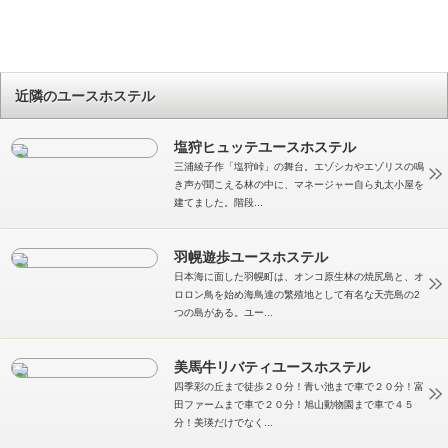
近隣のユースホステル
塩狩ヒュッテユースホステル
三浦綾子作「塩狩峠」の舞台。エゾシカやエゾリスの鳴
き声が聞こえる林の中に、マネージャー自ら丸太小屋を
建てました。階段...
羽幌遊歩ユースホステル
日本海に面した羽幌町は、オンコ原生林の焼尻島と、オ
ロロン鳥を始め海鳥達の繁殖地として有名な天売島の2
つの島がある。ユー...
美馬牛リバティユースホステル
四季彩の丘まで徒歩２０分！青い池まで車で２０分！富
田ファームまで車で２０分！旭山動物園まで車で４５
分！美瑛だけでなく...