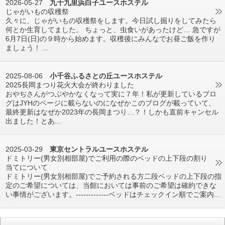
2026-05-27
九十九里浜白子ユースホステル
じゃがいもの収穫祭
久々に、じゃがいもの収穫祭をします。今日試し掘りをしてみたら
何とか生育してました。 ちょっと、虫食いがあったけど… 急ですが
6月7日(日)の９時から始めます。収穫後にみんなでお昼ご飯を作り
ましょう！ ...
2025-08-06
小千谷ふるさとの丘ユースホステル
2025長岡まつり花火大会が終わりました
おやぢさんがつぶやかなくなって実に７年！私が更新しているブロ
グはJYHのページに載らないのになぜかこのブログが載っていて、
最終更新はなぜか2023年の長岡まつり…？！しかも直前キャンセル
出ました！とあ...
2025-03-29
東京セントラルユースホステル
ドミトリー(男女別相部屋)でご利用の際のベッドの上下段の割り
当てについて
ドミトリー(男女別相部屋)でご予約される方二段ベッドの上下段の指
定のご希望については、当館においては事前のご希望は確約できな
い事情がございます。-------------ベッドはチェックイン順でご案内...