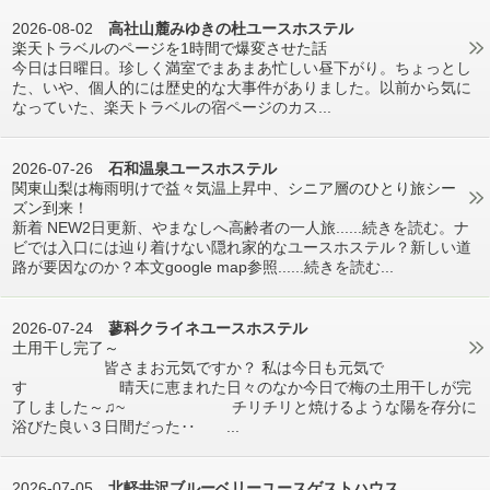
2026-08-02
高社山麓みゆきの杜ユースホステル
楽天トラベルのページを1時間で爆変させた話
今日は日曜日。珍しく満室でまあまあ忙しい昼下がり。ちょっとし
た、いや、個人的には歴史的な大事件がありました。以前から気に
なっていた、楽天トラベルの宿ページのカス...
2026-07-26
石和温泉ユースホステル
関東山梨は梅雨明けで益々気温上昇中、シニア層のひとり旅シー
ズン到来！
新着 NEW2日更新、やまなしへ高齢者の一人旅......続きを読む。ナ
ビでは入口には辿り着けない隠れ家的なユースホステル？新しい道
路が要因なのか？本文google map参照......続きを読む...
2026-07-24
蓼科クライネユースホステル
土用干し完了～
皆さまお元気ですか？ 私は今日も元気で
す 晴天に恵まれた日々のなか今日で梅の土用干しが完
了しました～♫~ チリチリと焼けるような陽を存分に
浴びた良い３日間だった‥ ...
2026-07-05
北軽井沢ブルーベリーユースゲストハウス