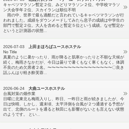
キャベツマラソン暫定２位、みどりマラソン２位、中学校マラソ
ン大会学年２位、スカイランは順位不明
雨の中、世界で最も過酷だと言われているキャベツマラソンが行
われました。成績をダウンメードしてみたら息子の成績は中学生の
部門で暫定２位。大人を含めると暫定５位という成績。なぜ暫定か
というと計測器の状態...
2026-07-03
上田まほろばユースホステル
No Title
真夏のように暑かったり、雨が降ると肌寒かったりと不順な天候が
続く。梅雨さなかだが、今日は曇りで暑くもなく寒くもなく。体調
不良のため欠席者２名。〜〜〜〜〜〜〜〜〜〜〜〜〜〜〜〜〇良き
話ふんはり軽き酔芙蓉...
2026-06-24
大曲ユースホステル
台風対策の畑作業
日曜に北東北も梅雨入りし、昨日、一昨日と雨が続きましたが、今
日は快晴。しかし、週末頃、太平洋側を台風が２つ通過する予想が
出て、北側のルートを通ると秋田にも影響がないとも言えない状態
のようです。 とい...